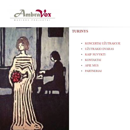
TURINYS
KONCERTAI UŽUTRAKYJE
UŽUTRAKIO DVARAS
KAIP NUVYKTI
KONTAKTAI
APIE MUS
PARTNERIAI